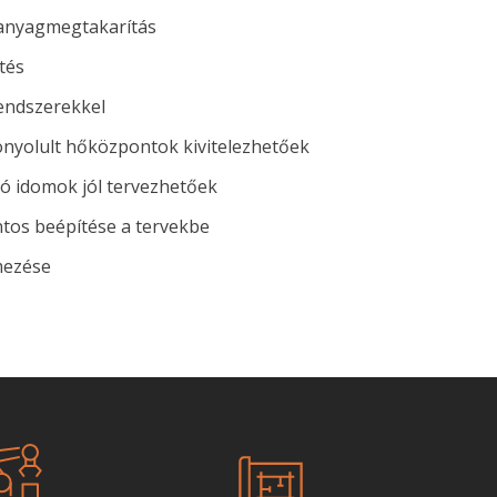
 anyagmegtakarítás
tés
endszerekkel
bonyolult hőközpontok kivitelezhetőek
ó idomok jól tervezhetőek
tos beépítése a tervekbe
mezése