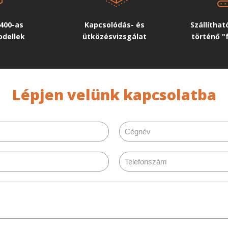
400-as
Kapcsolódás- és
Szállítha
odellek
ütközésvizsgálat
történő "
Lépjen velünk kapcsolatba