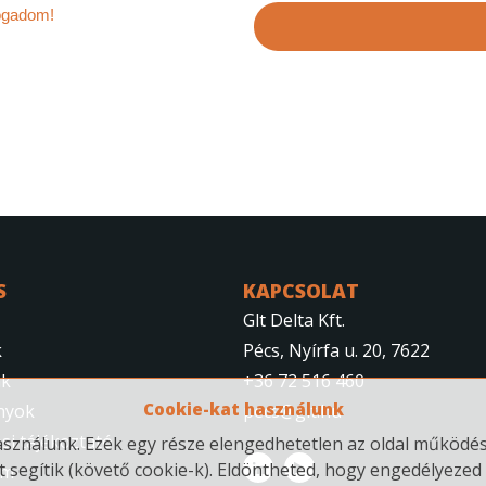
am és elfogadom!
S
KAPCSOLAT
Glt Delta Kft.
k
Pécs, Nyírfa u. 20, 7622
nk
+36 72 516 460
Cookie-kat használunk
nyok
pecs@glt.hu
si tájékoztató
ználunk. Ezek egy része elengedhetetlen az oldal működés
t segítik (követő cookie-k). Eldöntheted, hogy engedélyezed 
um