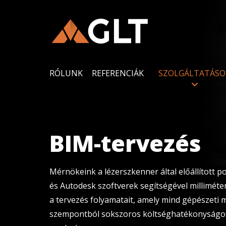
RÓLUNK
REFERENCIÁK
SZOLGÁLTATÁSO
BIM-tervezés
Mérnökeink a lézerszkenner által előállított p
és Autodesk szoftverek segítségével milliméte
a tervezés folyamatait, amely mind gépészeti m
szempontból sokszoros költséghatékonyságot