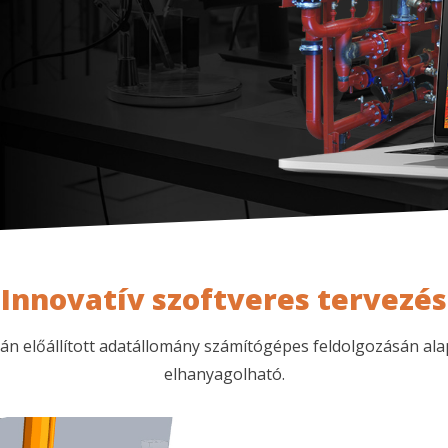
Innovatív szoftveres tervezés
rán előállított adatállomány számítógépes feldolgozásán al
elhanyagolható.