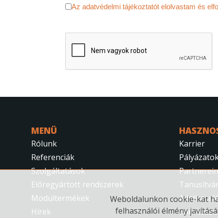
Adatvédelem
*
Az adatvédelmi tájékoztatót elolvast
reCAPTCHA
*
MENÜ
HASZNO
Rólunk
Karrier
Referenciák
Pályázato
Szolgáltatások
Partnerei
Előregyártott rendszerek
Tanusítvá
Modultermékek
Adatkezelé
Weboldalunkon cookie-kat has
felhasználói élmény javításá
Hírek
Impressz