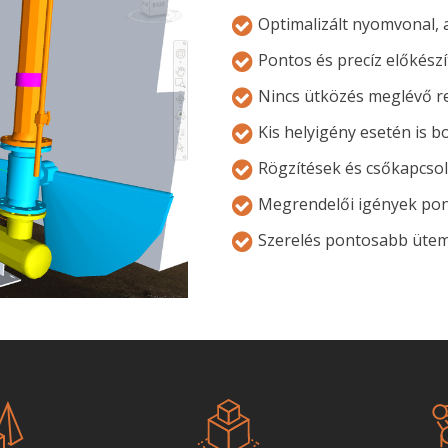
​Optimalizált nyomvonal,
Pontos és precíz előkészí
Nincs ütközés meglévő r
Kis helyigény esetén is 
Rögzítések és csőkapcsol
Megrendelői igények pon
Szerelés pontosabb ​üte