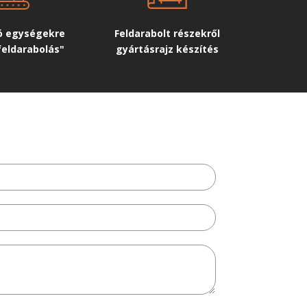
tó egységekre
Feldarabolt részekről
feldarabolás"
gyártásrajz készítés