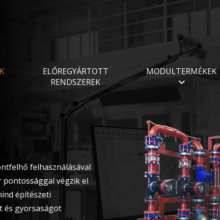
K
ELŐREGYÁRTOTT
MODULTERMÉKEK
RENDSZEREK
ontfelhő felhasználásával
r pontossággal végzik el
ind építészeti
 és gyorsaságot