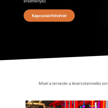
eredményez.
Kapcsolatfelvétel
Mivel a tervezés a lézerszkennelés so