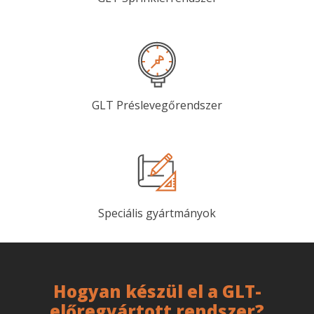
GLT Préslevegőrendszer
​Speciális gyártmányok
Hogyan készül el a GLT-
előregyártott rendszer?