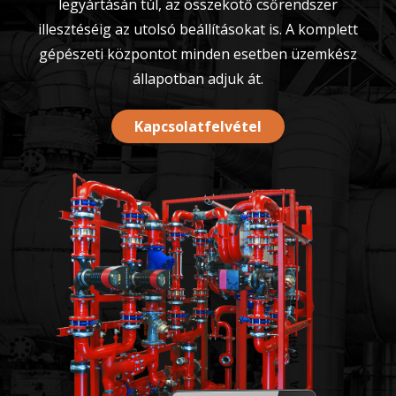
legyártásán túl, az összekötő csőrendszer
illesztéséig az utolsó beállításokat is. A komplett
gépészeti központot minden esetben üzemkész
állapotban adjuk át.
Kapcsolatfelvétel