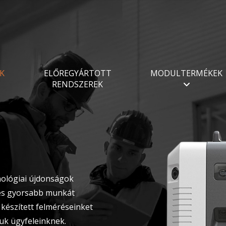
K
ELŐREGYÁRTOTT
MODULTERMÉKEK
RENDSZEREK
ológiai újdonságok
 és gyorsabb munkát
 készített felméréseinket
uk ügyfeleinknek.