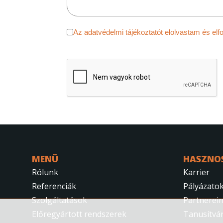
Adatvédelem
*
Az adatvédelmi tájékoztatót elolvast
reCAPTCHA
*
MENÜ
HASZNO
Rólunk
Karrier
Referenciák
Pályázato
Szolgáltatások
Partnerei
Előregyártott rendszerek
Tanusítvá