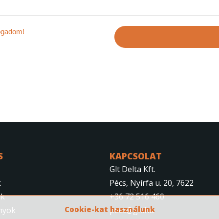
am és elfogadom!
S
KAPCSOLAT
Glt Delta Kft.
k
Pécs, Nyírfa u. 20, 7622
nk
+36 72 516 460
Cookie-kat használunk
nyok
pecs@glt.hu