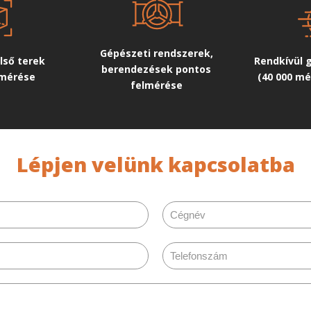
Gépészeti rendszerek,
lső terek
Rendkívül 
berendezések pontos
lmérése
(40 000 mé
felmérése
Lépjen velünk kapcsolatba