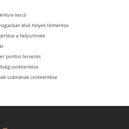
érésre kerül
agasban lévő helyek felmérése
értése a helyszínnek
ás
ter pontos tervezés
öltség csökkentése
ibák számának csökkentése