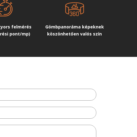
gyors felmérés
Gömbpanoráma képeknek
rési pont/mp)
köszönhetően valós szín