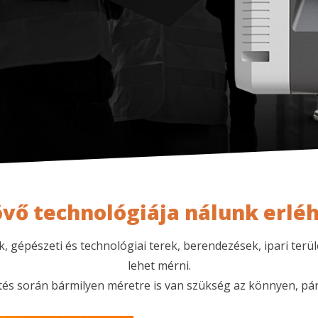
övő technológiája nálunk erlé
gépészeti és technológiai terek, berendezések, ipari terül
lehet mérni.
etés során bármilyen méretre is van szükség az könnyen, pá